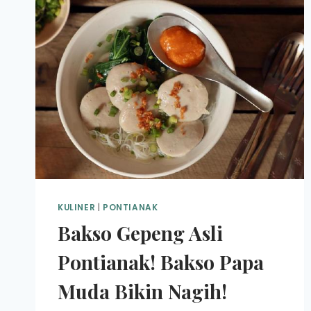
KULINER
|
PONTIANAK
Bakso Gepeng Asli
Pontianak! Bakso Papa
Muda Bikin Nagih!