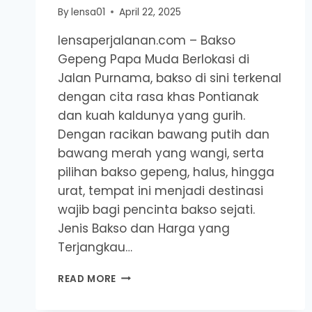
By
lensa01
April 22, 2025
lensaperjalanan.com – Bakso
Gepeng Papa Muda Berlokasi di
Jalan Purnama, bakso di sini terkenal
dengan cita rasa khas Pontianak
dan kuah kaldunya yang gurih.
Dengan racikan bawang putih dan
bawang merah yang wangi, serta
pilihan bakso gepeng, halus, hingga
urat, tempat ini menjadi destinasi
wajib bagi pencinta bakso sejati.
Jenis Bakso dan Harga yang
Terjangkau…
BAKSO
READ MORE
GEPENG
ASLI