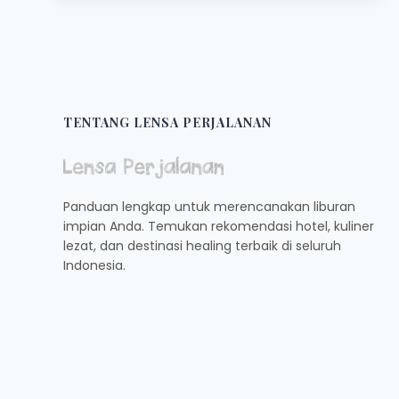
PONTIANAK!
BAKSO
PAPA
MUDA
BIKIN
NAGIH!
TENTANG LENSA PERJALANAN
Panduan lengkap untuk merencanakan liburan
impian Anda. Temukan rekomendasi hotel, kuliner
lezat, dan destinasi healing terbaik di seluruh
Indonesia.