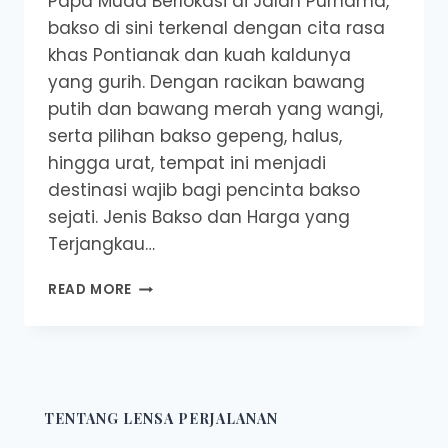
Papa Muda Berlokasi di Jalan Purnama,
bakso di sini terkenal dengan cita rasa
khas Pontianak dan kuah kaldunya
yang gurih. Dengan racikan bawang
putih dan bawang merah yang wangi,
serta pilihan bakso gepeng, halus,
hingga urat, tempat ini menjadi
destinasi wajib bagi pencinta bakso
sejati. Jenis Bakso dan Harga yang
Terjangkau…
BAKSO
READ MORE
GEPENG
ASLI
PONTIANAK!
BAKSO
PAPA
MUDA
TENTANG LENSA PERJALANAN
BIKIN