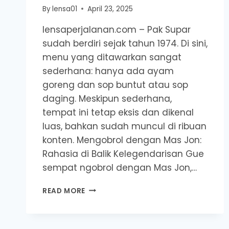
By
lensa01
April 23, 2025
lensaperjalanan.com – Pak Supar
sudah berdiri sejak tahun 1974. Di sini,
menu yang ditawarkan sangat
sederhana: hanya ada ayam
goreng dan sop buntut atau sop
daging. Meskipun sederhana,
tempat ini tetap eksis dan dikenal
luas, bahkan sudah muncul di ribuan
konten. Mengobrol dengan Mas Jon:
Rahasia di Balik Kelegendarisan Gue
sempat ngobrol dengan Mas Jon,…
DUA
READ MORE
MENU,
SEJUTA
RASA: