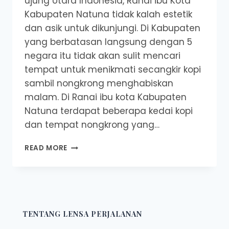
ujung Utara Indonesia, Ranai ibu Kota
Kabupaten Natuna tidak kalah estetik
dan asik untuk dikunjungi. Di Kabupaten
yang berbatasan langsung dengan 5
negara itu tidak akan sulit mencari
tempat untuk menikmati secangkir kopi
sambil nongkrong menghabiskan
malam. Di Ranai ibu kota Kabupaten
Natuna terdapat beberapa kedai kopi
dan tempat nongkrong yang…
5
READ MORE
REKOMENDASI
CAFE
YANG
WAJIB
DIKUNJUNGI
SAAT
TENTANG LENSA PERJALANAN
BERADA