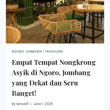
NGORO JOMBANG
|
TRAVELING
Empat Tempat Nongkrong
Asyik di Ngoro, Jombang
yang Dekat dan Seru
Banget!
By
lensa01
June 1, 2025