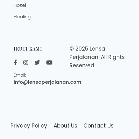
Hotel
Healing
© 2025 Lensa
IKUTI KAMI
Perjalanan. All Rights
Reserved.
Email:
info@lensaperjalanan.com
Privacy Policy
About Us
Contact Us