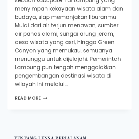
sebuah kabupaten di Lampung yang
menyimpan kekayaan wisata alam dan
budaya, siap memanjakan liburanmu.
Mulai dari air terjun menawan, sumber
air panas alami, sungai arung jeram,
desa wisata yang asri, hingga Green
Canyon yang memukau, semuanya
menunggu untuk dijelajahi. Pemerintah
Lampung pun tengah menggalakkan
pengembangan destinasi wisata di
wilayah ini melalui…
REKOMENDASI
READ MORE
5
KEDAI
KAFE
ESTETIK
DI
WAY
TENTANG LENSA PERJALANAN