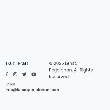
© 2025 Lensa
IKUTI KAMI
Perjalanan. All Rights
Reserved.
Email:
info@lensaperjalanan.com