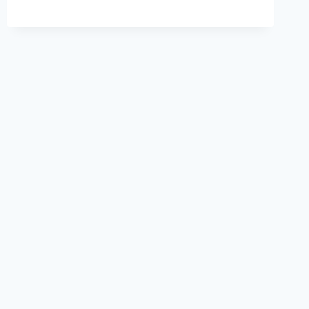
WISATA
INDONESIA
YANG
UNIK
DAN
ANTI
MAINSTREAM