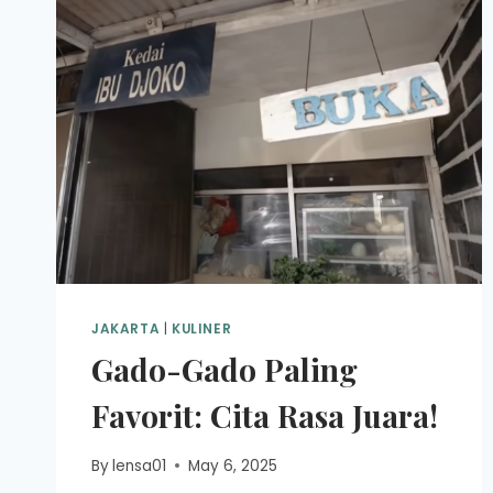
JAKARTA
|
KULINER
Gado-Gado Paling
Favorit: Cita Rasa Juara!
By
lensa01
May 6, 2025