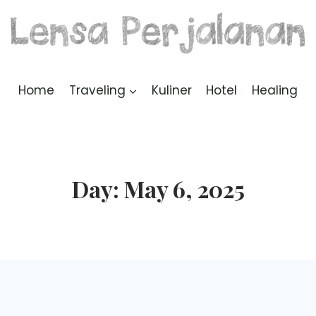
Home
Traveling
Kuliner
Hotel
Healing
Day: May 6, 2025