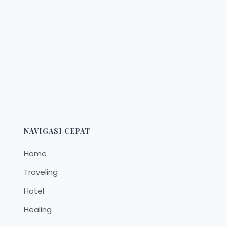
NAVIGASI CEPAT
Home
Traveling
Hotel
Healing