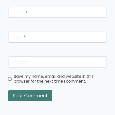
Name
*
Email
*
Website
Save my name, email, and website in this
browser for the next time I comment.