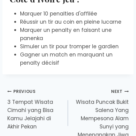
Marquer 10 penalties d'affilée
Réussir un tir au coin en pleine lucarne
Marquer un penalty en faisant une
panenka
Simuler un tir pour tromper le gardien
Gagner un match en marquant un
penalty décisif
Post
PREVIOUS
NEXT
3 Tempat Wisata
Wisata Puncak Bukit
navigation
Cimahi yang Bisa
Salena Yang
Kamu Jelajahi di
Mempesona Alam
Akhir Pekan
Sunyi yang
Menenangkan Jiwa