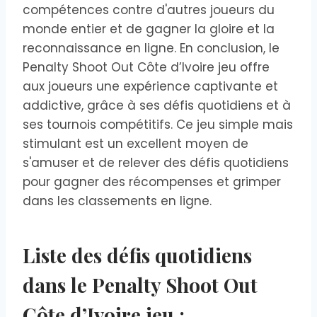
compétences contre d'autres joueurs du
monde entier et de gagner la gloire et la
reconnaissance en ligne. En conclusion, le
Penalty Shoot Out Côte d’Ivoire jeu offre
aux joueurs une expérience captivante et
addictive, grâce à ses défis quotidiens et à
ses tournois compétitifs. Ce jeu simple mais
stimulant est un excellent moyen de
s'amuser et de relever des défis quotidiens
pour gagner des récompenses et grimper
dans les classements en ligne.
Liste des défis quotidiens
dans le Penalty Shoot Out
Côte d’Ivoire jeu :