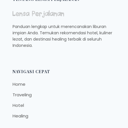
DIKUNJUNGI
GRATIS
Panduan lengkap untuk merencanakan liburan
impian Anda. Temukan rekomendasi hotel, kuliner
lezat, dan destinasi healing terbaik di seluruh
Indonesia.
NAVIGASI CEPAT
Home
Traveling
Hotel
Healing