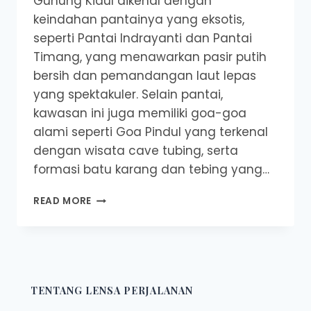
Gunung Kidul dikenal dengan
keindahan pantainya yang eksotis,
seperti Pantai Indrayanti dan Pantai
Timang, yang menawarkan pasir putih
bersih dan pemandangan laut lepas
yang spektakuler. Selain pantai,
kawasan ini juga memiliki goa-goa
alami seperti Goa Pindul yang terkenal
dengan wisata cave tubing, serta
formasi batu karang dan tebing yang…
GUNUNG
READ MORE
KIDUL
SURGA
TERSEMBUNYI
DI
SELATAN
YOGYAKARTA
TENTANG LENSA PERJALANAN