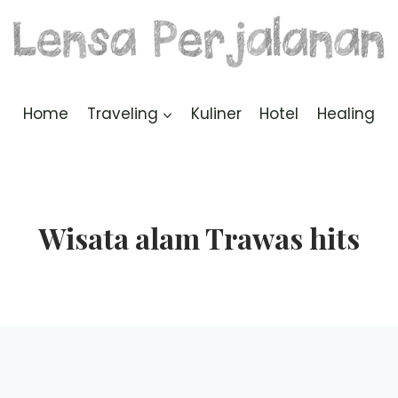
Home
Traveling
Kuliner
Hotel
Healing
Wisata alam Trawas hits