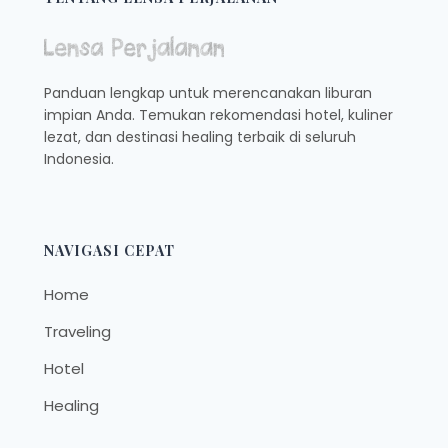
Panduan lengkap untuk merencanakan liburan
impian Anda. Temukan rekomendasi hotel, kuliner
lezat, dan destinasi healing terbaik di seluruh
Indonesia.
NAVIGASI CEPAT
Home
Traveling
Hotel
Healing