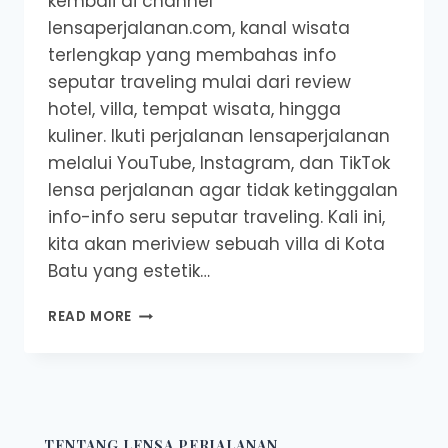
kembali di channel
lensaperjalanan.com, kanal wisata
terlengkap yang membahas info
seputar traveling mulai dari review
hotel, villa, tempat wisata, hingga
kuliner. Ikuti perjalanan lensaperjalanan
melalui YouTube, Instagram, dan TikTok
lensa perjalanan agar tidak ketinggalan
info-info seru seputar traveling. Kali ini,
kita akan meriview sebuah villa di Kota
Batu yang estetik…
VILA
READ MORE
CAKEP
DAN
MURAH
DI
BATU
!
TENTANG LENSA PERJALANAN