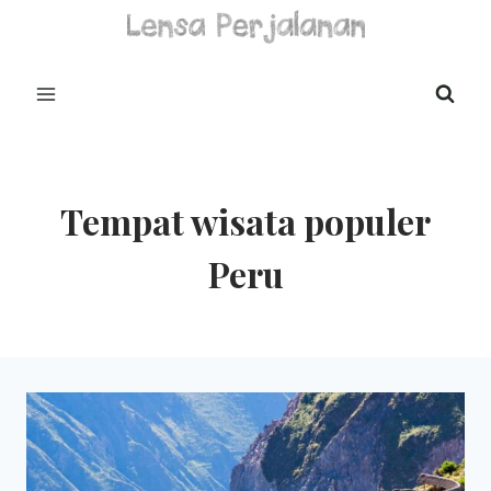
Skip
to
content
Tempat wisata populer
Peru