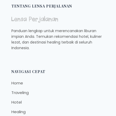
MENAKJUBKAN
TENTANG LENSA PERJALANAN
Panduan lengkap untuk merencanakan liburan
impian Anda. Temukan rekomendasi hotel, kuliner
lezat, dan destinasi healing terbaik di seluruh
Indonesia.
NAVIGASI CEPAT
Home
Traveling
Hotel
Healing