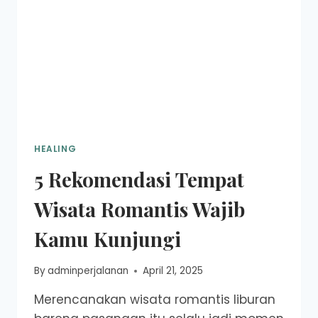
HEALING
5 Rekomendasi Tempat
Wisata Romantis Wajib
Kamu Kunjungi
By
adminperjalanan
April 21, 2025
Merencanakan wisata romantis liburan