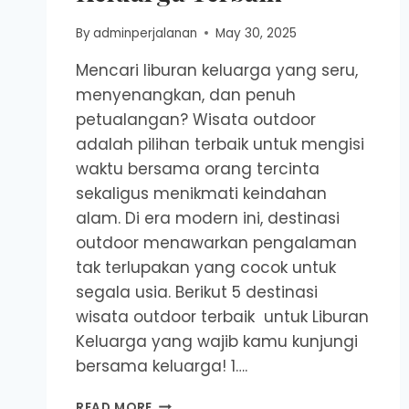
By
adminperjalanan
May 30, 2025
Mencari liburan keluarga yang seru,
menyenangkan, dan penuh
petualangan? Wisata outdoor
adalah pilihan terbaik untuk mengisi
waktu bersama orang tercinta
sekaligus menikmati keindahan
alam. Di era modern ini, destinasi
outdoor menawarkan pengalaman
tak terlupakan yang cocok untuk
segala usia. Berikut 5 destinasi
wisata outdoor terbaik untuk Liburan
Keluarga yang wajib kamu kunjungi
bersama keluarga! 1….
WISATA
READ MORE