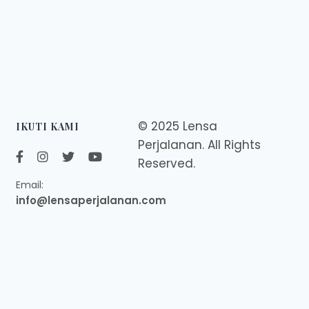
© 2025 Lensa
IKUTI KAMI
Perjalanan. All Rights
Reserved.
Email:
info@lensaperjalanan.com