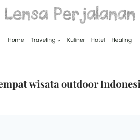
Home
Traveling
Kuliner
Hotel
Healing
empat wisata outdoor Indones