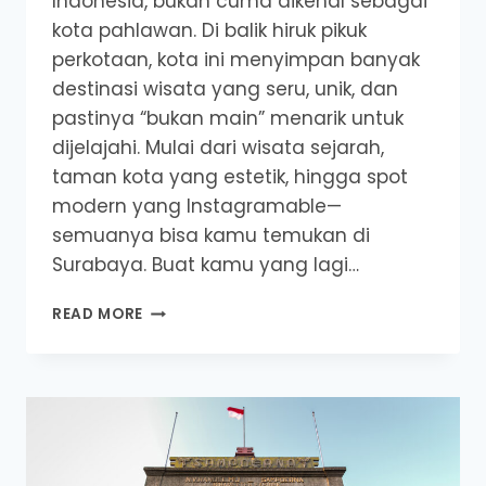
Indonesia, bukan cuma dikenal sebagai
kota pahlawan. Di balik hiruk pikuk
perkotaan, kota ini menyimpan banyak
destinasi wisata yang seru, unik, dan
pastinya “bukan main” menarik untuk
dijelajahi. Mulai dari wisata sejarah,
taman kota yang estetik, hingga spot
modern yang Instagramable—
semuanya bisa kamu temukan di
Surabaya. Buat kamu yang lagi…
MAIN-
READ MORE
MAIN
KE
OBYEK
WISATA
YANG
BUKAN
MAIN