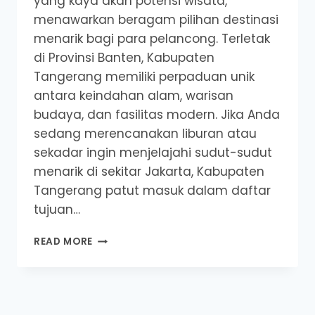
yang kaya akan potensi wisata,
menawarkan beragam pilihan destinasi
menarik bagi para pelancong. Terletak
di Provinsi Banten, Kabupaten
Tangerang memiliki perpaduan unik
antara keindahan alam, warisan
budaya, dan fasilitas modern. Jika Anda
sedang merencanakan liburan atau
sekadar ingin menjelajahi sudut-sudut
menarik di sekitar Jakarta, Kabupaten
Tangerang patut masuk dalam daftar
tujuan…
7
READ MORE
TEMPAT
WISATA
TERKENAL
DI
KABUPATEN