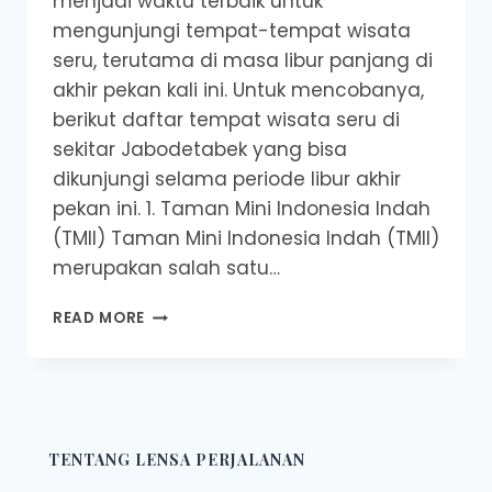
menjadi waktu terbaik untuk
mengunjungi tempat-tempat wisata
seru, terutama di masa libur panjang di
akhir pekan kali ini. Untuk mencobanya,
berikut daftar tempat wisata seru di
sekitar Jabodetabek yang bisa
dikunjungi selama periode libur akhir
pekan ini. 1. Taman Mini Indonesia Indah
(TMII) Taman Mini Indonesia Indah (TMII)
merupakan salah satu…
DAFTAR
READ MORE
7
TEMPAT
WISATA
SERU
UNTUK
DIKUNJUNGI
TENTANG LENSA PERJALANAN
SAAT