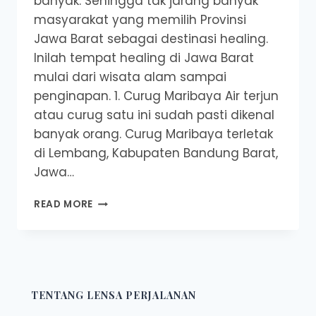
banyak. Sehingga tak jarang banyak
masyarakat yang memilih Provinsi
Jawa Barat sebagai destinasi healing.
Inilah tempat healing di Jawa Barat
mulai dari wisata alam sampai
penginapan. 1. Curug Maribaya Air terjun
atau curug satu ini sudah pasti dikenal
banyak orang. Curug Maribaya terletak
di Lembang, Kabupaten Bandung Barat,
Jawa…
6
READ MORE
TEMPAT
HEALING
DI
JAWA
BARAT
DARI
TENTANG LENSA PERJALANAN
WISATA