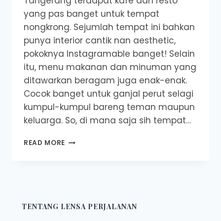
Tangerang terdapat kafe dan resto
yang pas banget untuk tempat
nongkrong. Sejumlah tempat ini bahkan
punya interior cantik nan aesthetic,
pokoknya Instagramable banget! Selain
itu, menu makanan dan minuman yang
ditawarkan beragam juga enak-enak.
Cocok banget untuk ganjal perut selagi
kumpul-kumpul bareng teman maupun
keluarga. So, di mana saja sih tempat…
9
READ MORE
TEMPAT
NONGKRONG
ASIK
DI
TANGERANG,
INSTAGRAMABLE
TENTANG LENSA PERJALANAN
BANGET!