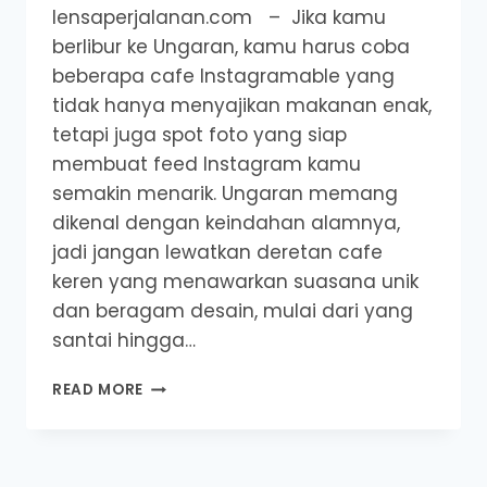
lensaperjalanan.com – Jika kamu
berlibur ke Ungaran, kamu harus coba
beberapa cafe Instagramable yang
tidak hanya menyajikan makanan enak,
tetapi juga spot foto yang siap
membuat feed Instagram kamu
semakin menarik. Ungaran memang
dikenal dengan keindahan alamnya,
jadi jangan lewatkan deretan cafe
keren yang menawarkan suasana unik
dan beragam desain, mulai dari yang
santai hingga…
REKOMENDASI
READ MORE
5
CAFE
HITS
DI