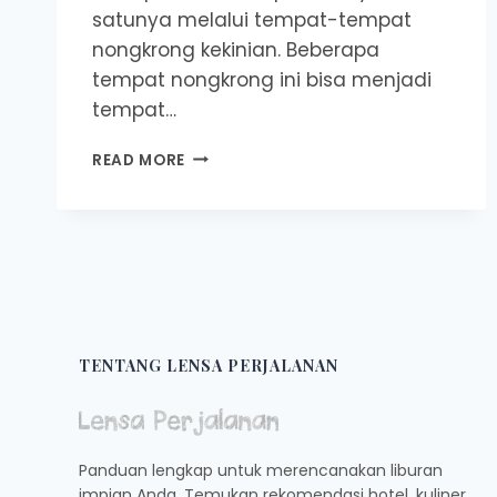
satunya melalui tempat-tempat
nongkrong kekinian. Beberapa
tempat nongkrong ini bisa menjadi
tempat…
5
READ MORE
TEMPAT
NONGKRONG
KEKINIAN
DI
PALANGKARAYA,
VINTAGE,
INSTAGRAMABLE,
DAN
FREE
TENTANG LENSA PERJALANAN
WIFI
Panduan lengkap untuk merencanakan liburan
impian Anda. Temukan rekomendasi hotel, kuliner