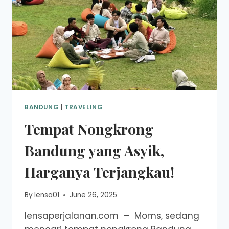
BANDUNG
|
TRAVELING
Tempat Nongkrong
Bandung yang Asyik,
Harganya Terjangkau!
By
lensa01
June 26, 2025
lensaperjalanan.com – Moms, sedang