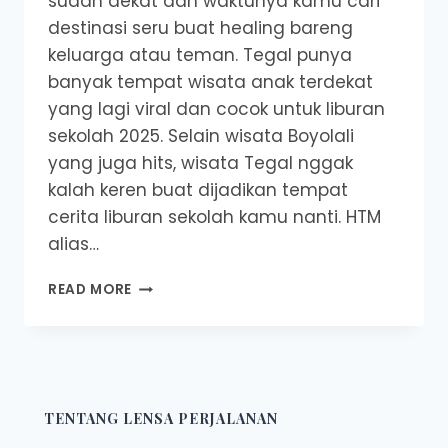
sudah dekat dan waktunya kamu cari
destinasi seru buat healing bareng
keluarga atau teman. Tegal punya
banyak tempat wisata anak terdekat
yang lagi viral dan cocok untuk liburan
sekolah 2025. Selain wisata Boyolali
yang juga hits, wisata Tegal nggak
kalah keren buat dijadikan tempat
cerita liburan sekolah kamu nanti. HTM
alias…
6
READ MORE
TEMPAT
WISATA
TEGAL
PALING
VIRAL
COCOK
TENTANG LENSA PERJALANAN
UNTUK