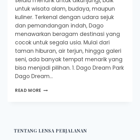
selalu menarik untuk dikunjungi, baik
untuk wisata alam, budaya, maupun
kuliner. Terkenal dengan udara sejuk
dan pemandangan indah, Dago
menawarkan beragam destinasi yang
cocok untuk segala usia. Mulai dari
taman hiburan, air terjun, hingga galeri
seni, ada banyak tempat menarik yang
bisa menjadi pilihan. 1. Dago Dream Park
Dago Dream…
REKOMENDASI
READ MORE
10
WISATA
DAGO
PALING
HITS
DAN
TENTANG LENSA PERJALANAN
KEKINIAN