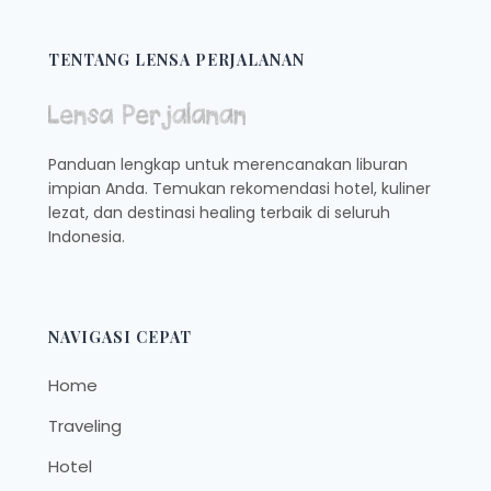
YANG
JADI
FAVORIT
TENTANG LENSA PERJALANAN
TEMPAT
NONGKRONG
ANAK
MUDA,
Panduan lengkap untuk merencanakan liburan
FREE
impian Anda. Temukan rekomendasi hotel, kuliner
WIFI
lezat, dan destinasi healing terbaik di seluruh
DAN
MURAH
Indonesia.
MERIAH
NAVIGASI CEPAT
Home
Traveling
Hotel