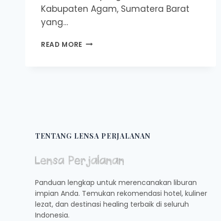
Kabupaten Agam, Sumatera Barat
yang…
VIRAL
READ MORE
DAN
INSTAGRAMABLE!
YUK
KUNJUNGI
TEMPAT
NONGKRONG
MURAH
DI
KABUPATEN
TENTANG LENSA PERJALANAN
AGAM,
SUDAH
TAHUKAH?
Panduan lengkap untuk merencanakan liburan
impian Anda. Temukan rekomendasi hotel, kuliner
lezat, dan destinasi healing terbaik di seluruh
Indonesia.