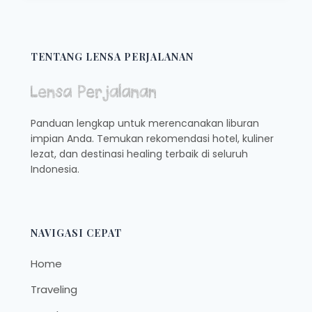
DI
BUMI
BENDE
SEGUGUK,
TENTANG LENSA PERJALANAN
COCOK
BUAT
NONGKRONG
ASYIK
Panduan lengkap untuk merencanakan liburan
BARENG
impian Anda. Temukan rekomendasi hotel, kuliner
TEMAN
lezat, dan destinasi healing terbaik di seluruh
ATAU
KELUARGA,
Indonesia.
YUK
KEPOIN!
NAVIGASI CEPAT
Home
Traveling