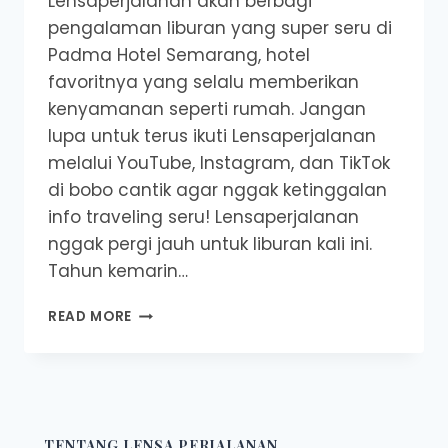
Lensaperjalanan akan berbagi
pengalaman liburan yang super seru di
Padma Hotel Semarang, hotel
favoritnya yang selalu memberikan
kenyamanan seperti rumah. Jangan
lupa untuk terus ikuti Lensaperjalanan
melalui YouTube, Instagram, dan TikTok
di bobo cantik agar nggak ketinggalan
info traveling seru! Lensaperjalanan
nggak pergi jauh untuk liburan kali ini.
Tahun kemarin…
STAYCATION
READ MORE
SERU
DI
HOTEL
TERBAIK
SEMARANG:
REVIEW
TENTANG LENSA PERJALANAN