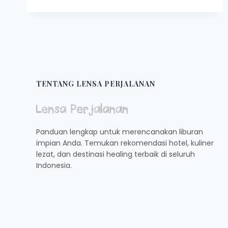
ESTETIK
DI
LIMAPULUH
KOTA,
PUNYA
HOBI
FOTO
MARI
TENTANG LENSA PERJALANAN
MERAPAT
Panduan lengkap untuk merencanakan liburan
impian Anda. Temukan rekomendasi hotel, kuliner
lezat, dan destinasi healing terbaik di seluruh
Indonesia.