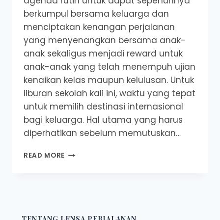
agenda rutin untuk dapat sepenuhnya
berkumpul bersama keluarga dan
menciptakan kenangan perjalanan
yang menyenangkan bersama anak-
anak sekaligus menjadi reward untuk
anak-anak yang telah menempuh ujian
kenaikan kelas maupun kelulusan. Untuk
liburan sekolah kali ini, waktu yang tepat
untuk memilih destinasi internasional
bagi keluarga. Hal utama yang harus
diperhatikan sebelum memutuskan…
4
READ MORE
DESTINASI
MURAH
DI
LUAR
NEGERI
UNTUK
TENTANG LENSA PERJALANAN