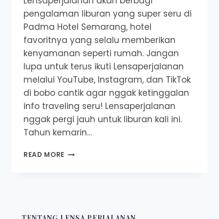
Lensaperjalanan akan berbagi
pengalaman liburan yang super seru di
Padma Hotel Semarang, hotel
favoritnya yang selalu memberikan
kenyamanan seperti rumah. Jangan
lupa untuk terus ikuti Lensaperjalanan
melalui YouTube, Instagram, dan TikTok
di bobo cantik agar nggak ketinggalan
info traveling seru! Lensaperjalanan
nggak pergi jauh untuk liburan kali ini.
Tahun kemarin…
STAYCATION
READ MORE
SERU
DI
HOTEL
TERBAIK
SEMARANG:
REVIEW
TENTANG LENSA PERJALANAN