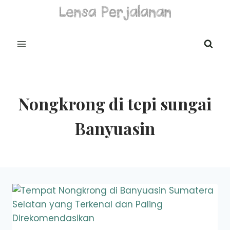
Skip
to
content
Nongkrong di tepi sungai
Banyuasin