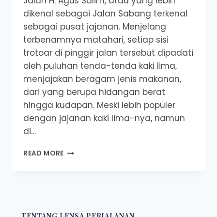
Jalan H. Agus Salim, atau yang lebih
dikenal sebagai Jalan Sabang terkenal
sebagai pusat jajanan. Menjelang
terbenamnya matahari, setiap sisi
trotoar di pinggir jalan tersebut dipadati
oleh puluhan tenda-tenda kaki lima,
menjajakan beragam jenis makanan,
dari yang berupa hidangan berat
hingga kudapan. Meski lebih populer
dengan jajanan kaki lima-nya, namun
di…
REKOMENDASI
READ MORE
TEMPAT
NGOPI
DI
SEPANJANG
JALAN
SABANG
TENTANG LENSA PERJALANAN