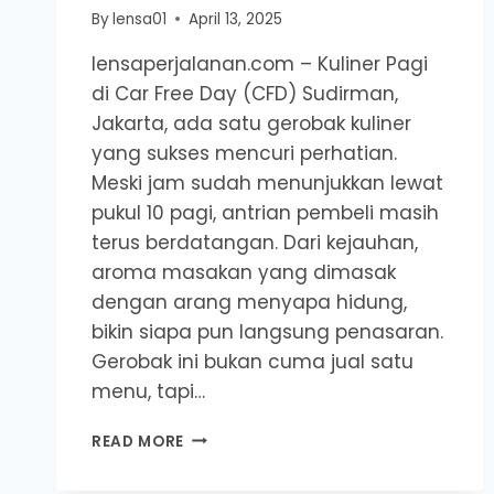
By
lensa01
April 13, 2025
lensaperjalanan.com – Kuliner Pagi
di Car Free Day (CFD) Sudirman,
Jakarta, ada satu gerobak kuliner
yang sukses mencuri perhatian.
Meski jam sudah menunjukkan lewat
pukul 10 pagi, antrian pembeli masih
terus berdatangan. Dari kejauhan,
aroma masakan yang dimasak
dengan arang menyapa hidung,
bikin siapa pun langsung penasaran.
Gerobak ini bukan cuma jual satu
menu, tapi…
KULINER
READ MORE
PAGI
DI