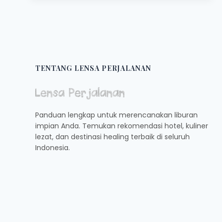
CFD
SUDIRMAN:
SATE
DAN
NASI
GORENG
KAMBING!
TENTANG LENSA PERJALANAN
Panduan lengkap untuk merencanakan liburan
impian Anda. Temukan rekomendasi hotel, kuliner
lezat, dan destinasi healing terbaik di seluruh
Indonesia.