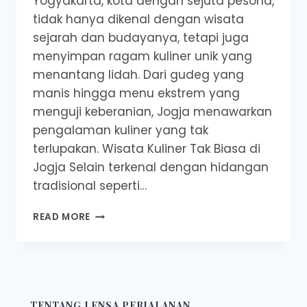
Yogyakarta, kota dengan sejuta pesona,
tidak hanya dikenal dengan wisata
sejarah dan budayanya, tetapi juga
menyimpan ragam kuliner unik yang
menantang lidah. Dari gudeg yang
manis hingga menu ekstrem yang
menguji keberanian, Jogja menawarkan
pengalaman kuliner yang tak
terlupakan. Wisata Kuliner Tak Biasa di
Jogja Selain terkenal dengan hidangan
tradisional seperti…
MENANTANG
READ MORE
LIDAH!
DERETAN
KULINER
EKSTREM
KHAS
JOGJA
TENTANG LENSA PERJALANAN