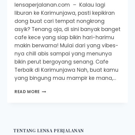
lensaperjalanan.com – Kalau lagi
liburan ke Karimunjawa, pasti kepikiran
dong buat cari tempat nongkrong
asyik? Tenang aja, di sini banyak banget
cafe kece yang siap bikin hari-harimu
makin berwarna! Mulai dari yang vibes-
nya chill abis sampai yang menunya
bikin perut bergoyang senang. Cafe
Terbaik di Karimunjawa Nah, buat kamu
yang bingung mau mampir ke mana,…
CAFE
READ MORE
TERBAIK
DI
KARIMUNJAWA:
NONGKRONG
SANTAI,
PERUT
TENTANG LENSA PERJALANAN
KENYANG,