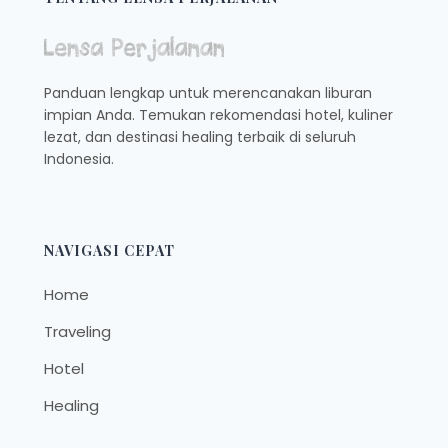
LIBURAN
SERU
Panduan lengkap untuk merencanakan liburan
impian Anda. Temukan rekomendasi hotel, kuliner
lezat, dan destinasi healing terbaik di seluruh
Indonesia.
NAVIGASI CEPAT
Home
Traveling
Hotel
Healing