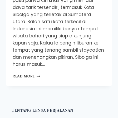
pasti punya ciri khas yang menjadi
daya tarik tersendiri, termasuk Kota
Sibolga yang terletak di Sumatera
Utara. Salah satu kota terkecil di
Indonesia ini memiliki banyak tempat
wisata bahari yang siap dikunjungi
kapan saja. Kalau lo pengin liburan ke
tempat yang tenang sambil staycation
dan menenangkan pikiran, Sibolga ini
harus masuk…
REKOMENDASI
READ MORE
TEMPAT
NONGKRONG
DI
SIBOLGA
YANG
WAJIB
TENTANG LENSA PERJALANAN
LO