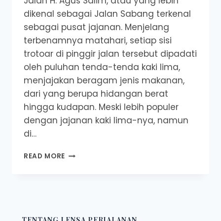
Jalan H. Agus Salim, atau yang lebih
dikenal sebagai Jalan Sabang terkenal
sebagai pusat jajanan. Menjelang
terbenamnya matahari, setiap sisi
trotoar di pinggir jalan tersebut dipadati
oleh puluhan tenda-tenda kaki lima,
menjajakan beragam jenis makanan,
dari yang berupa hidangan berat
hingga kudapan. Meski lebih populer
dengan jajanan kaki lima-nya, namun
di…
REKOMENDASI
READ MORE
TEMPAT
NGOPI
DI
SEPANJANG
JALAN
SABANG
TENTANG LENSA PERJALANAN