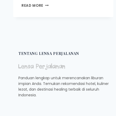
COFFEE
READ MORE
SHOP
TERSEMBUNYI
YANG
WAJIB
DIKUNJUNGI
DI
YOGYAKARTA
TENTANG LENSA PERJALANAN
Panduan lengkap untuk merencanakan liburan
impian Anda. Temukan rekomendasi hotel, kuliner
lezat, dan destinasi healing terbaik di seluruh
Indonesia.