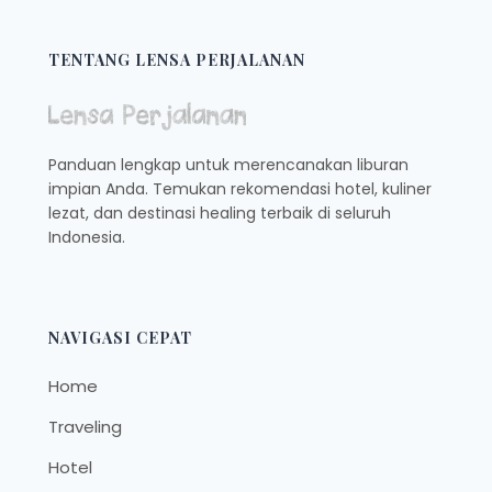
YANG
JADI
FAVORIT
TENTANG LENSA PERJALANAN
TEMPAT
NONGKRONG
ANAK
MUDA,
Panduan lengkap untuk merencanakan liburan
FREE
impian Anda. Temukan rekomendasi hotel, kuliner
WIFI
lezat, dan destinasi healing terbaik di seluruh
DAN
MURAH
Indonesia.
MERIAH
NAVIGASI CEPAT
Home
Traveling
Hotel