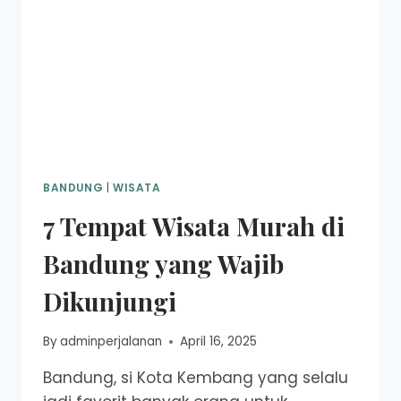
BANDUNG
|
WISATA
7 Tempat Wisata Murah di
Bandung yang Wajib
Dikunjungi
By
adminperjalanan
April 16, 2025
Bandung, si Kota Kembang yang selalu