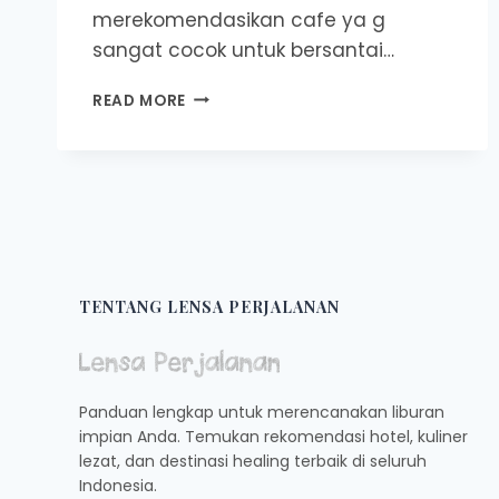
merekomendasikan cafe ya g
sangat cocok untuk bersantai…
COZY
READ MORE
ABIS!
5
CAFE
DI
ACEH
BESAR
YANG
COCOK
BUAT
TENTANG LENSA PERJALANAN
NONGKRONG
SAMBIL
NGOPI:
MANTAP
Panduan lengkap untuk merencanakan liburan
KALI
impian Anda. Temukan rekomendasi hotel, kuliner
BUAT
lezat, dan destinasi healing terbaik di seluruh
NGUMPUL
Indonesia.