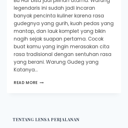
Bu Har bisa jadi pilihan utama. Warung
legendaris ini sudah jadi incaran
banyak pencinta kuliner karena rasa
gudegnya yang gurih, kuah pedas yang
mantap, dan lauk komplet yang bikin
nagih sejak suapan pertama. Cocok
buat kamu yang ingin merasakan cita
rasa tradisional dengan sentuhan rasa
yang berani. Warung Gudeg yang
Katanya…
GUDEG
READ MORE
MANTAP
BU
HAR:
KULINER
PAGI
PEDAS
TENTANG LENSA PERJALANAN
GURIH