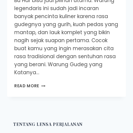
Bu Har bisa jadi pilihan utama. Warung
legendaris ini sudah jadi incaran
banyak pencinta kuliner karena rasa
gudegnya yang gurih, kuah pedas yang
mantap, dan lauk komplet yang bikin
nagih sejak suapan pertama. Cocok
buat kamu yang ingin merasakan cita
rasa tradisional dengan sentuhan rasa
yang berani. Warung Gudeg yang
Katanya…
GUDEG
READ MORE
MANTAP
BU
HAR:
KULINER
PAGI
PEDAS
TENTANG LENSA PERJALANAN
GURIH