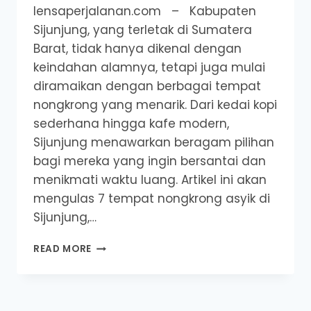
lensaperjalanan.com – Kabupaten
Sijunjung, yang terletak di Sumatera
Barat, tidak hanya dikenal dengan
keindahan alamnya, tetapi juga mulai
diramaikan dengan berbagai tempat
nongkrong yang menarik. Dari kedai kopi
sederhana hingga kafe modern,
Sijunjung menawarkan beragam pilihan
bagi mereka yang ingin bersantai dan
menikmati waktu luang. Artikel ini akan
mengulas 7 tempat nongkrong asyik di
Sijunjung,…
7
READ MORE
TEMPAT
NONGKRONG
ASYIK
DI