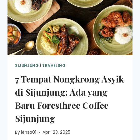
SIJUNJUNG
|
TRAVELING
7 Tempat Nongkrong Asyik
di Sijunjung: Ada yang
Baru Foresthree Coffee
Sijunjung
By
lensa01
April 23, 2025