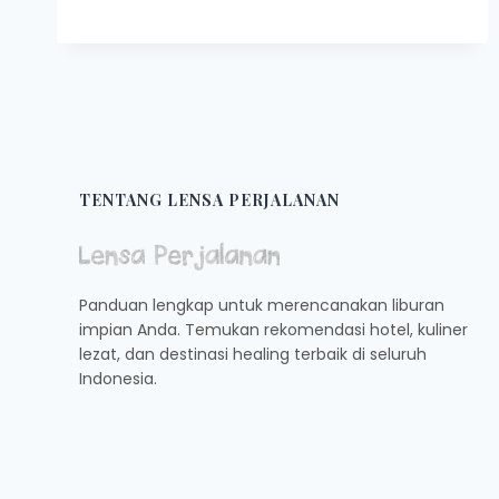
FACADE
HOTEL
TAWANGMANGU
BY
AZANA
|
VIEW
GUNUNG
&
TENTANG LENSA PERJALANAN
VILLA
MEWAH
Panduan lengkap untuk merencanakan liburan
impian Anda. Temukan rekomendasi hotel, kuliner
lezat, dan destinasi healing terbaik di seluruh
Indonesia.