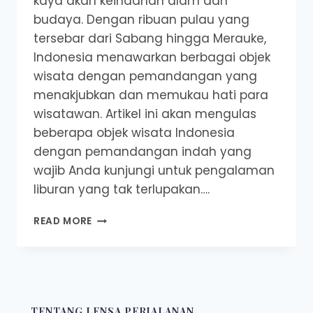
kaya akan keindahan alam dan
budaya. Dengan ribuan pulau yang
tersebar dari Sabang hingga Merauke,
Indonesia menawarkan berbagai objek
wisata dengan pemandangan yang
menakjubkan dan memukau hati para
wisatawan. Artikel ini akan mengulas
beberapa objek wisata Indonesia
dengan pemandangan indah yang
wajib Anda kunjungi untuk pengalaman
liburan yang tak terlupakan….
OBJEK
READ MORE
WISATA
INDONESIA
DENGAN
PEMANDANGAN
INDAH
TENTANG LENSA PERJALANAN